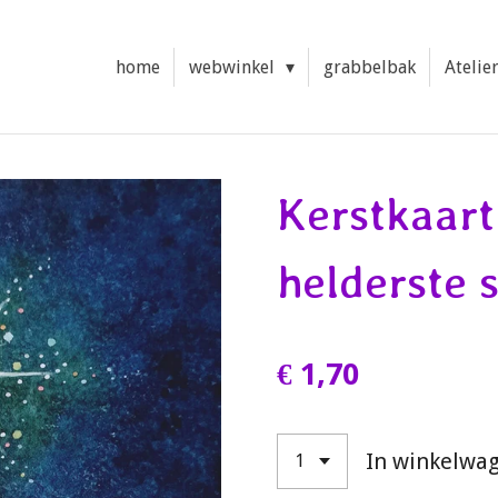
home
webwinkel
grabbelbak
Atelie
Kerstkaart
helderste s
€ 1,70
In winkelwa