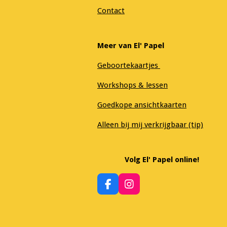
Contact
Meer van El' Papel
Geboortekaartjes
Workshops & lessen
Goedkope ansichtkaarten
Alleen bij mij verkrijgbaar (tip)
Volg El' Papel online!
F
I
a
n
c
s
e
t
b
a