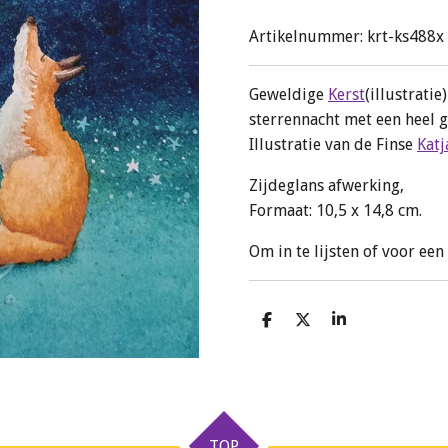
Artikelnummer:
krt-ks488x
Geweldige
Kerst
(illustrati
sterrennacht met een heel g
Illustratie van de Finse
Katj
Zijdeglans afwerking,
Formaat: 10,5 x 14,8 cm.
Om in te lijsten of voor een
D
D
S
e
e
h
l
e
a
e
l
r
n
e
TOP