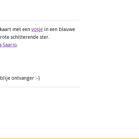
e)kaart met een
vosje
in een blauwe
rote schitterende ster.
a Saario
.
 blije ontvanger :-)