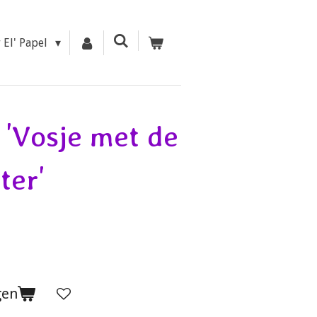
r El' Papel
 'Vosje met de
ter'
gen