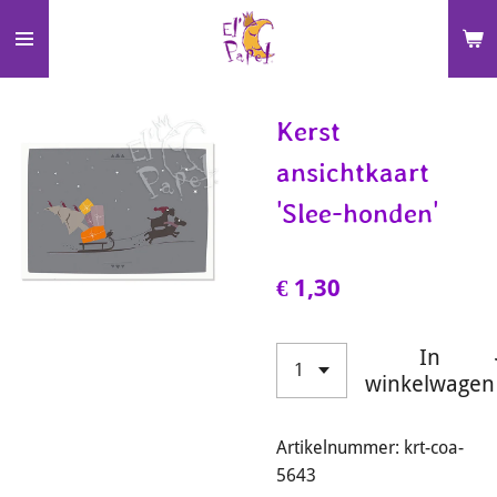
Ga
direct
naar
de
Kerst
hoofdinhoud
ansichtkaart
'Slee-honden'
€ 1,30
In
winkelwagen
Artikelnummer:
krt-coa-
5643