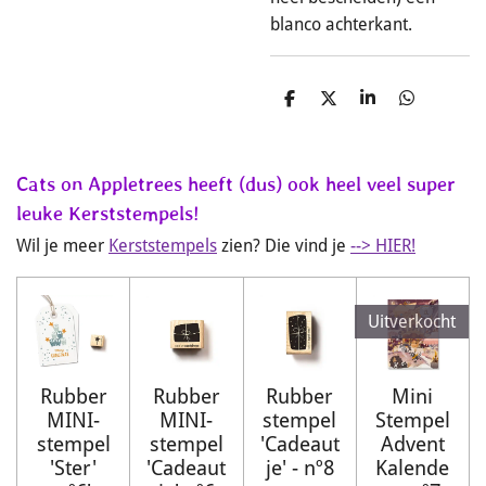
blanco achterkant.
D
D
S
D
e
e
h
e
l
e
a
l
e
l
r
e
n
e
n
Cats on Appletrees heeft (dus) ook heel veel super
leuke Kerststempels!
Wil je meer
Kerststempels
zien? Die vind je
--> HIER!
Uitverkocht
Rubber
Rubber
Rubber
Mini
MINI-
MINI-
stempel
Stempel
stempel
stempel
'Cadeaut
Advent
'Ster'
'Cadeaut
je' - nº8
Kalende