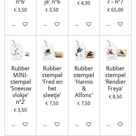
nº6'
je' nº6
r - nº7
€ 4,95
€ 3,50
€ 3,50
€ 65,00
In winkelwagen
In winkelwagen
In winkelwagen
Houd mij op 
Rubber
Rubber
Rubber
Rubber
MINI-
stempel
stempel
stempel
stempel
'Fred en
'Hanno
'Rendier
'Sneeuw
het
&
Freya'
vlokje'
sleetje'
Alfons'
€ 8,50
nº2'
€ 7,50
€ 7,50
€ 3,50
In winkelwagen
In winkelwagen
In winkelwagen
In winkelwag