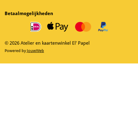
c
s
e
t
Betaalmogelijkheden
b
a
o
g
o
r
k
a
m
© 2026 Atelier en kaartenwinkel El' Papel
Powered by
JouwWeb