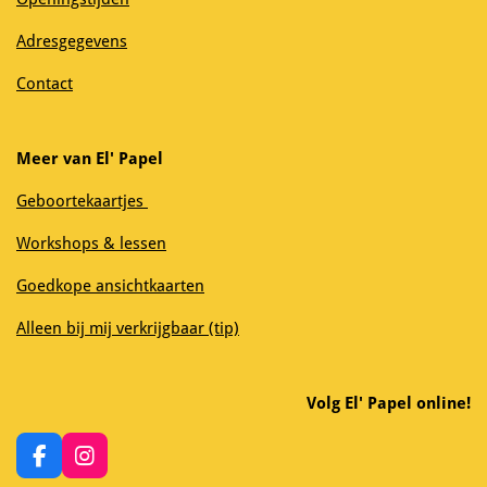
Adresgegevens
Contact
Meer van El' Papel
Geboortekaartjes
Workshops & lessen
Goedkope ansichtkaarten
Alleen bij mij verkrijgbaar (tip)
Volg El' Papel online!
F
I
a
n