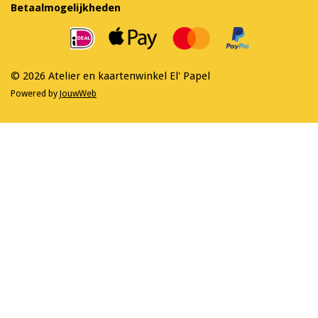
e
t
Betaalmogelijkheden
b
a
o
g
o
r
k
a
m
© 2026 Atelier en kaartenwinkel El' Papel
Powered by
JouwWeb