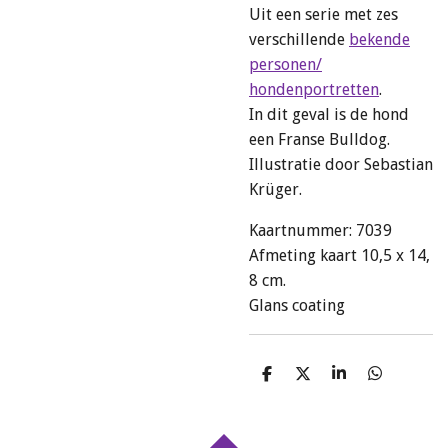
Uit een serie met zes
verschillende
bekende
personen
/
honden
portretten
.
In dit geval is de hond
een Franse Bulldog.
Illustratie door Sebastian
Krüger.
Kaartnummer: 7039
Afmeting kaart 10,5 x 14,
8 cm.
Glans coating
D
D
S
D
e
e
h
e
l
e
a
l
e
l
r
e
n
e
n