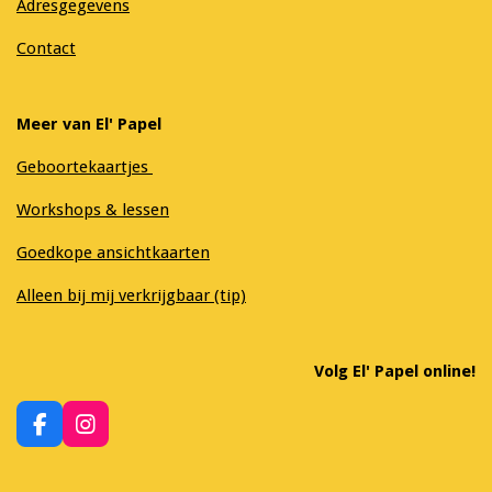
Adresgegevens
Contact
Meer van El' Papel
Geboortekaartjes
Workshops & lessen
Goedkope ansichtkaarten
Alleen bij mij verkrijgbaar (tip)
Volg El' Papel online!
F
I
a
n
c
s