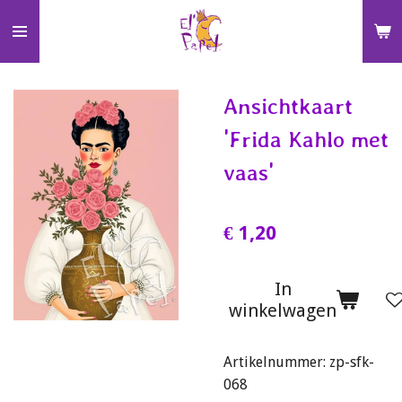
Ga
direct
naar
de
Ansichtkaart
hoofdinhoud
'Frida Kahlo met
vaas'
€ 1,20
In
winkelwagen
Artikelnummer:
zp-sfk-
068