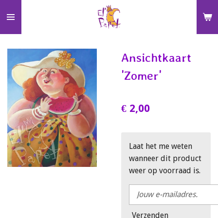
Ga
direct
naar
de
Ansichtkaart
hoofdinhoud
'Zomer'
€ 2,00
Laat het me weten
wanneer dit product
weer op voorraad is.
Verzenden