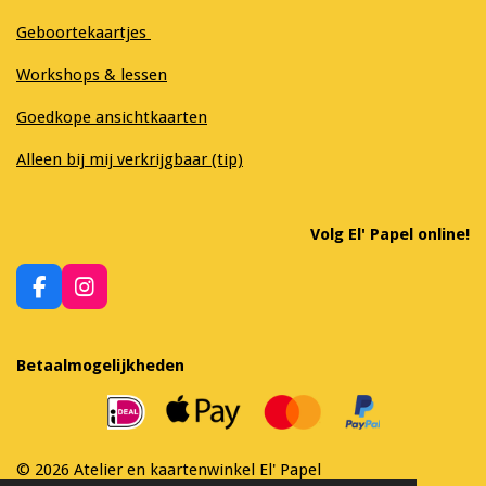
Geboortekaartjes
Workshops & lessen
Goedkope ansichtkaarten
Alleen bij mij verkrijgbaar (tip)
Volg El' Papel online!
F
I
a
n
c
s
e
t
Betaalmogelijkheden
b
a
o
g
o
r
k
a
m
© 2026 Atelier en kaartenwinkel El' Papel