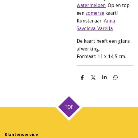
watermeloen
. Op en top
een
zomerse
kaart!
Kunstenaar:
Anna
Saveleva-Varella
.
De kaart heeft een glans
afwerking.
Formaat: 11 x 14,5 cm.
D
D
S
D
e
e
h
e
l
e
a
l
e
l
r
e
n
e
n
TOP
Klantenservice