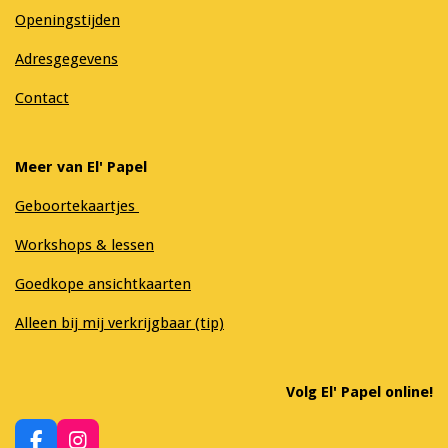
Openingstijden
Adresgegevens
Contact
Meer van El' Papel
Geboortekaartjes
Workshops & lessen
Goedkope ansichtkaarten
Alleen bij mij verkrijgbaar (tip)
Volg El' Papel online!
F
I