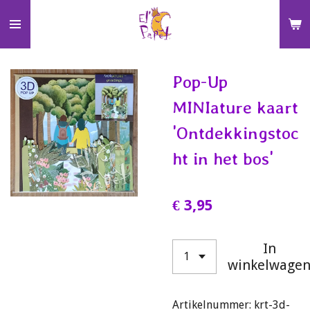
Ga
direct
naar
de
Pop-Up
hoofdinhoud
MINIature kaart
'Ontdekkingstoc
ht in het bos'
€ 3,95
In
winkelwage
Artikelnummer:
krt-3d-