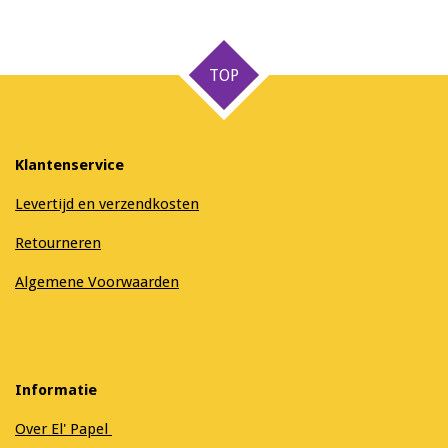
e
e
h
e
l
e
a
l
e
l
r
e
n
e
n
TOP
Klantenservice
Levertijd en verzendkosten
Retourneren
Algemene Voorwaarden
Informatie
Over El' Papel