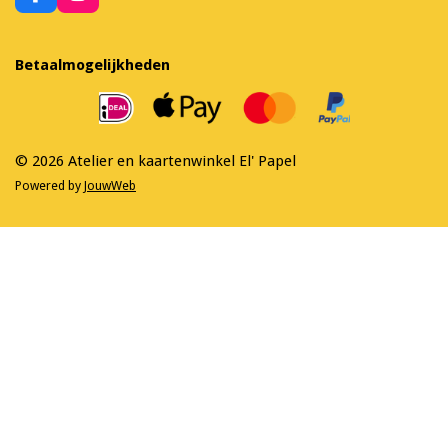
a
n
c
s
e
t
Betaalmogelijkheden
b
a
o
g
o
r
k
a
m
© 2026 Atelier en kaartenwinkel El' Papel
Powered by
JouwWeb