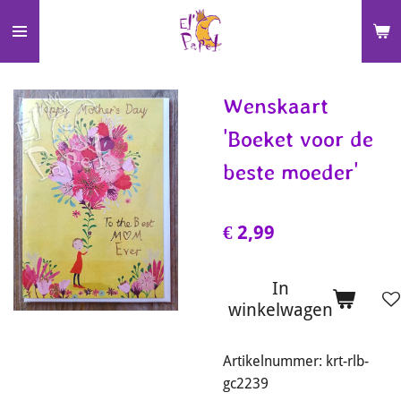
Ga
direct
naar
de
Wenskaart
hoofdinhoud
'Boeket voor de
beste moeder'
€ 2,99
In
winkelwagen
Artikelnummer:
krt-rlb-
gc2239