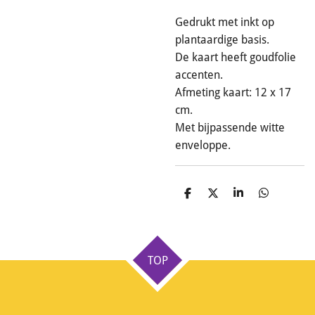
Gedrukt met inkt op
plantaardige basis.
De kaart heeft goudfolie
accenten.
Afmeting kaart: 12 x 17
cm.
Met bijpassende witte
enveloppe.
D
D
S
D
e
e
h
e
l
e
a
l
e
l
r
e
n
e
n
TOP