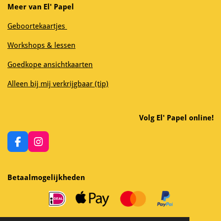
Meer van El' Papel
Geboortekaartjes
Workshops & lessen
Goedkope ansichtkaarten
Alleen bij mij verkrijgbaar (tip)
Volg El' Papel online!
F
I
a
n
c
s
e
t
Betaalmogelijkheden
b
a
o
g
o
r
k
a
m