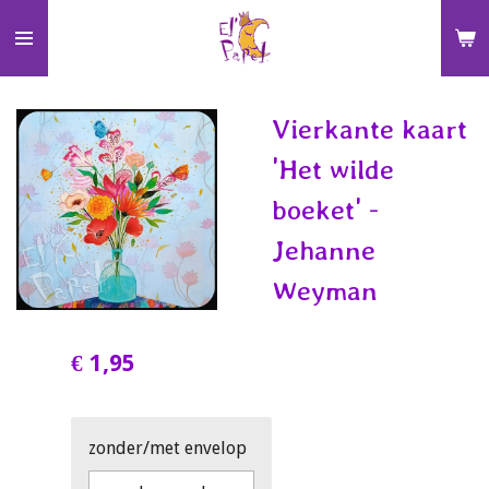
Ga
direct
naar
de
Vierkante kaart
hoofdinhoud
'Het wilde
boeket' -
Jehanne
Weyman
€ 1,95
zonder/met envelop