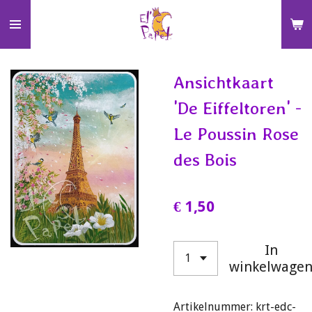
Ga
direct
naar
de
Ansichtkaart
hoofdinhoud
'De Eiffeltoren' -
Le Poussin Rose
des Bois
€ 1,50
In
winkelwage
Artikelnummer:
krt-edc-