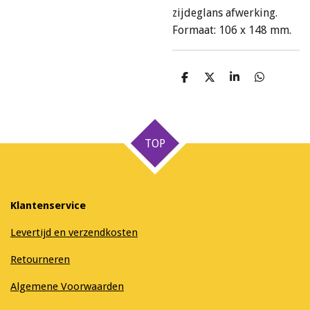
zijdeglans afwerking.
Formaat: 106 x 148 mm.
D
D
S
D
e
e
h
e
l
e
a
l
e
l
r
e
n
e
n
TOP
Klantenservice
Levertijd en verzendkosten
Retourneren
Algemene Voorwaarden