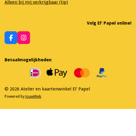
Alleen bij mij verkrijgbaar (tip)
Volg El' Papel online!
F
I
a
n
c
s
e
t
Betaalmogelijkheden
b
a
o
g
o
r
k
a
m
© 2026 Atelier en kaartenwinkel El' Papel
Powered by
JouwWeb