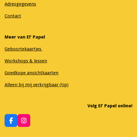
Adresgegevens
Contact
Meer van El' Papel
Geboortekaartjes
Workshops & lessen
Goedkope ansichtkaarten
Alleen bij mij verkrijgbaar (tip)
Volg El' Papel online!
F
I
a
n
c
s