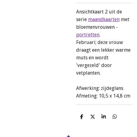
Ansichtkaart 2 uit de
serie
maandkaarten
met
bloemenvrouwen -
portretten
.
Februari; deze vrouw
draagt een lekker warme
muts en wordt
'vergezeld' door
vetplanten.
Afwerking: zijdeglans
Afmeting: 10,5 x 14,8 cm
D
D
S
D
e
e
h
e
l
e
a
l
e
l
r
e