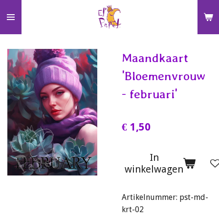
Ga
direct
naar
de
Maandkaart
hoofdinhoud
'Bloemenvrouw
- februari'
€ 1,50
In
winkelwagen
Artikelnummer:
pst-md-
krt-02