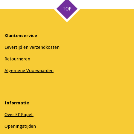
n
e
n
TOP
Klantenservice
Levertijd en verzendkosten
Retourneren
Algemene Voorwaarden
Informatie
Over El' Papel
Openingstijden