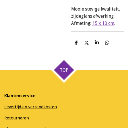
Mooie stevige kwaliteit,
zijdeglans afwerking.
Afmeting:
15 x 10 cm
.
D
D
S
D
e
e
h
e
l
e
a
l
e
l
r
e
n
e
n
TOP
Klantenservice
Levertijd en verzendkosten
Retourneren