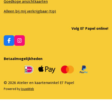
Goedkope ansichtkaarten
Alleen bij mij verkrijgbaar (tip)
Volg El' Papel online!
F
I
a
n
c
s
e
t
Betaalmogelijkheden
b
a
o
g
o
r
k
a
m
© 2026 Atelier en kaartenwinkel El' Papel
Powered by
JouwWeb