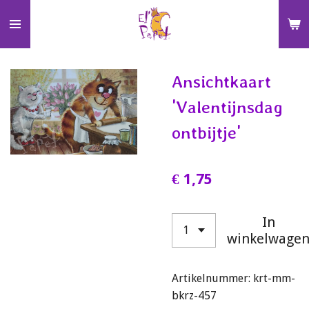
Ga
direct
naar
de
Ansichtkaart
hoofdinhoud
'Valentijnsdag
ontbijtje'
€ 1,75
In
winkelwage
Artikelnummer:
krt-mm-
bkrz-457