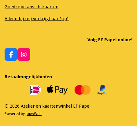
Goedkope ansichtkaarten
Alleen bij mij verkrijgbaar (tip)
Volg El' Papel online!
F
I
a
n
c
s
e
t
Betaalmogelijkheden
b
a
o
g
o
r
k
a
m
© 2026 Atelier en kaartenwinkel El' Papel
Powered by
JouwWeb