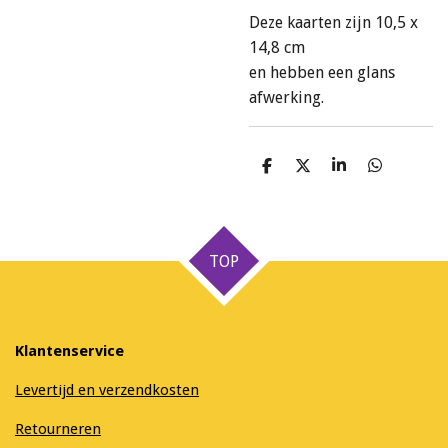
Deze kaarten zijn 10,5 x
14,8 cm
en hebben een glans
afwerking.
D
D
S
D
e
e
h
e
l
e
a
l
e
l
r
e
n
e
n
TOP
Klantenservice
Levertijd en verzendkosten
Retourneren