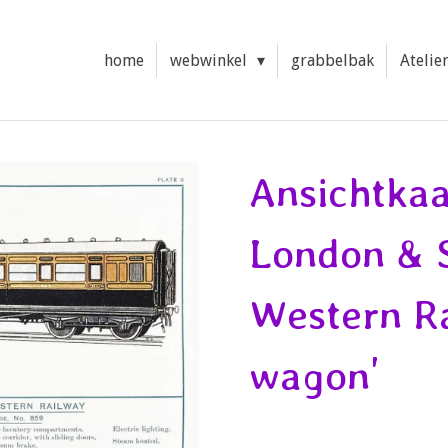
home
webwinkel
grabbelbak
Atelie
Ansichtkaa
London & 
Western Ra
wagon'