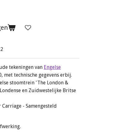
gen
02
ude tekeningen van
Engelse
0, met technische gegevens erbij.
gelse stoomtrein 'The London &
 Londense en Zuidwestelijke Britse
r Carriage - Samengesteld
afwerking.