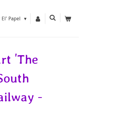
r El' Papel
rt 'The
South
ilway -