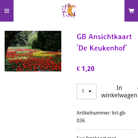
Ga
direct
naar
de
GB Ansichtkaart
hoofdinhoud
'De Keukenhof'
€ 1,20
In
winkelwagen
Artikelnummer:
krt-gb-
036