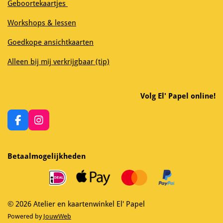
Geboortekaartjes
Workshops & lessen
Goedkope ansichtkaarten
Alleen bij mij verkrijgbaar (tip)
Volg El' Papel online!
F
I
a
n
c
s
e
t
Betaalmogelijkheden
b
a
o
g
o
r
k
a
m
© 2026 Atelier en kaartenwinkel El' Papel
Powered by
JouwWeb