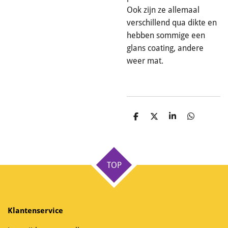
Ook zijn ze allemaal
verschillend qua dikte en
hebben sommige een
glans coating, andere
weer mat.
D
D
S
D
e
e
h
e
l
e
a
l
e
l
r
e
n
e
n
TOP
Klantenservice