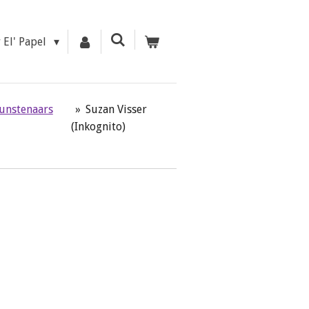
r El' Papel
kunstenaars
»
Suzan Visser
(Inkognito)