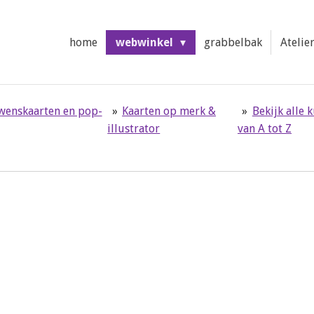
home
webwinkel
grabbelbak
Atelie
 wenskaarten en pop-
»
Kaarten op merk &
»
Bekijk alle 
illustrator
van A tot Z