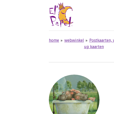
Ga
direct
naar
de
hoofdinhoud
home
»
webwinkel
»
Postkaarten,
up kaarten