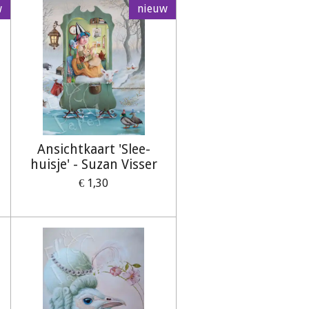
w
nieuw
Ansichtkaart 'Slee-
huisje' - Suzan Visser
€ 1,30