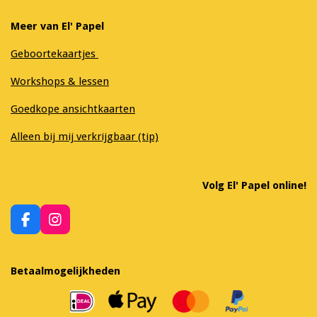
Meer van El' Papel
Geboortekaartjes
Workshops & lessen
Goedkope ansichtkaarten
Alleen bij mij verkrijgbaar (tip)
Volg El' Papel online!
F
I
a
n
c
s
e
t
Betaalmogelijkheden
b
a
o
g
o
r