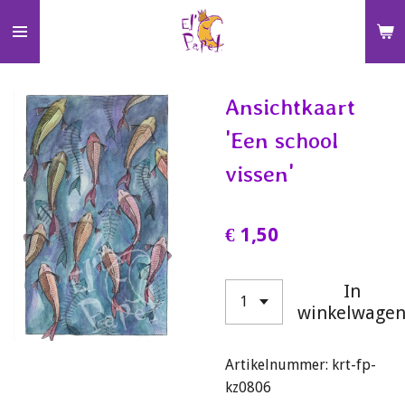
Ga
direct
naar
de
Ansichtkaart
hoofdinhoud
'Een school
vissen'
€ 1,50
In
winkelwage
Artikelnummer:
krt-fp-
kz0806