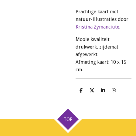
Prachtige kaart met
natuur-illustraties door
Kristina Zymanciute
.
Mooie kwaliteit
drukwerk, zijdemat
afgewerkt.
Afmeting kaart: 10 x 15
cm.
D
D
S
D
e
e
h
e
l
e
a
l
e
l
r
e
n
e
n
TOP