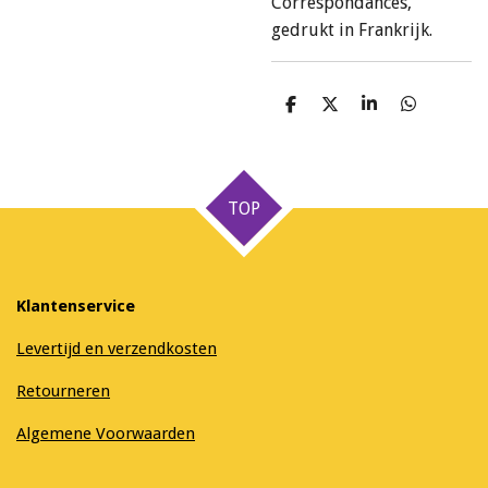
Correspondances,
gedrukt in Frankrijk.
D
D
S
D
e
e
h
e
l
e
a
l
e
l
r
e
n
e
n
TOP
Klantenservice
Levertijd en verzendkosten
Retourneren
Algemene Voorwaarden