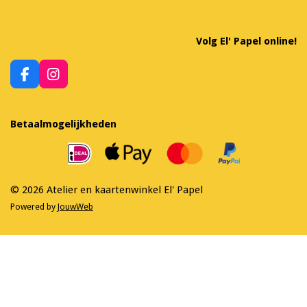
Volg El' Papel online!
F
I
a
n
c
s
e
t
Betaalmogelijkheden
b
a
o
g
o
r
k
a
m
© 2026 Atelier en kaartenwinkel El' Papel
Powered by
JouwWeb