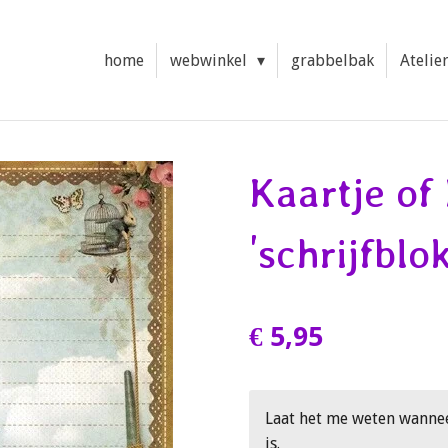
home
webwinkel
grabbelbak
Atelie
Kaartje of
'schrijfblok
€ 5,95
Laat het me weten wanne
is.