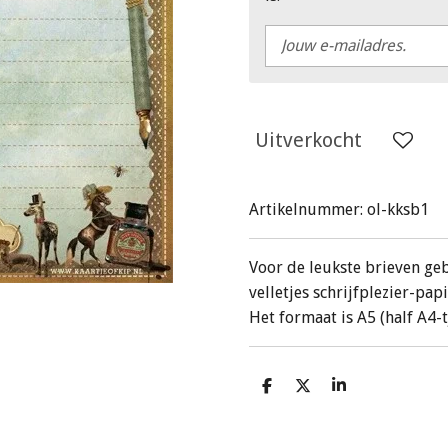
Uitverkocht
Artikelnummer:
ol-kksb1
Voor de leukste brieven geb
velletjes schrijfplezier-papi
Het formaat is A5 (half A4-t
D
D
S
e
e
h
l
e
a
e
l
r