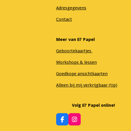
Adresgegevens
Contact
Meer van El' Papel
Geboortekaartjes
Workshops & lessen
Goedkope ansichtkaarten
Alleen bij mij verkrijgbaar (tip)
Volg El' Papel online!
F
I
a
n