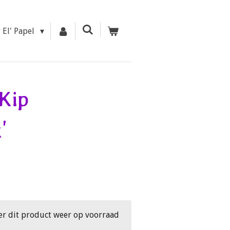
r El' Papel
 Kip
'
er dit product weer op voorraad