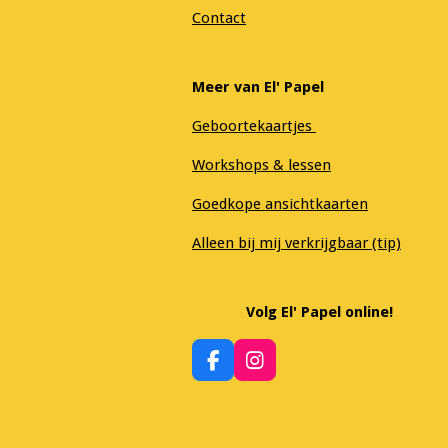
Contact
Meer van El' Papel
Geboortekaartjes
Workshops & lessen
Goedkope ansichtkaarten
Alleen bij mij verkrijgbaar (tip)
Volg El' Papel online!
F
I
a
n
c
s
e
t
b
a