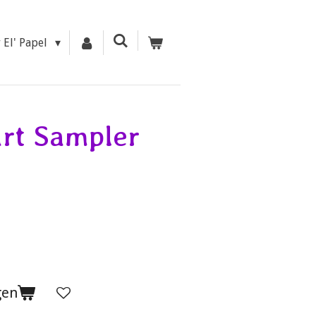
r El' Papel
rt Sampler
gen