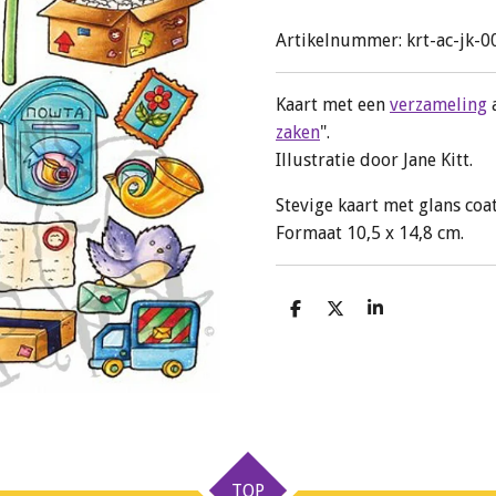
Artikelnummer:
krt-ac-jk-0
Kaart met een
verzameling
a
zaken
".
Illustratie door Jane Kitt.
Stevige kaart met glans coat
Formaat 10,5 x 14,8 cm.
D
D
S
e
e
h
l
e
a
e
l
r
n
e
TOP