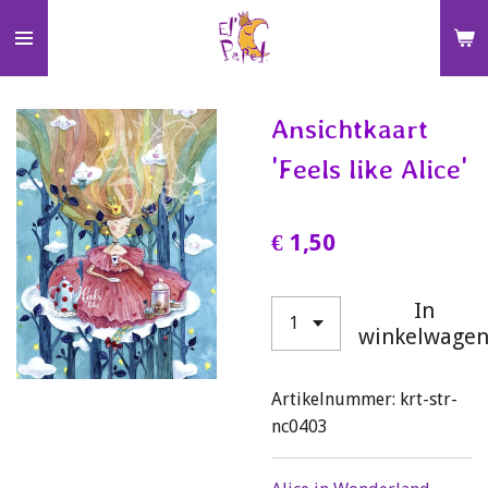
Ga
direct
naar
de
Ansichtkaart
hoofdinhoud
'Feels like Alice'
€ 1,50
In
winkelwage
Artikelnummer:
krt-str-
nc0403