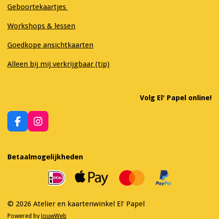
Geboortekaartjes
Workshops & lessen
Goedkope ansichtkaarten
Alleen bij mij verkrijgbaar (tip)
Volg El' Papel online!
F
I
a
n
c
s
e
t
Betaalmogelijkheden
b
a
o
g
o
r
k
a
m
© 2026 Atelier en kaartenwinkel El' Papel
Powered by
JouwWeb