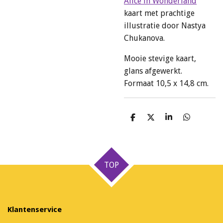
Alice in Wonderland
kaart met prachtige
illustratie door Nastya
Chukanova.
Mooie stevige kaart,
glans afgewerkt.
Formaat 10,5 x 14,8 cm.
D
D
S
D
e
e
h
e
l
e
a
l
e
l
r
e
n
e
n
TOP
Klantenservice