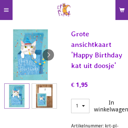
Ga
direct
naar
de
Grote
hoofdinhoud
ansichtkaart
'Happy Birthday
kat uit doosje'
€ 1,95
In
winkelwage
Artikelnummer:
krt-pl-