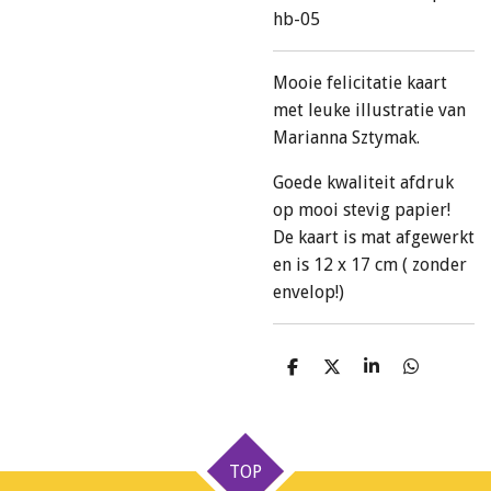
hb-05
Mooie felicitatie kaart
met leuke illustratie van
Marianna Sztymak.
Goede kwaliteit afdruk
op mooi stevig papier!
De kaart is mat afgewerkt
en is 12 x 17 cm ( zonder
envelop!)
D
D
S
D
e
e
h
e
l
e
a
l
e
l
r
e
n
e
n
TOP