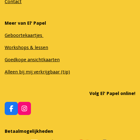
Contact
Meer van El' Papel
Geboortekaartjes
Workshops & lessen
Goedkope ansichtkaarten
Alleen bij mij verkrijgbaar (tip)
Volg El' Papel online!
F
I
a
n
c
s
e
t
Betaalmogelijkheden
b
a