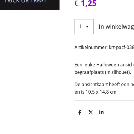
€ 1,25
In winkelwa
Artikelnummer:
krt-pacf-03
Een leuke Halloween ansic
begraafplaats (in silhouet).
De ansichtkaart heeft een 
en is 10,5 x 14,8 cm.
D
D
S
e
e
h
l
e
a
e
l
r
n
e