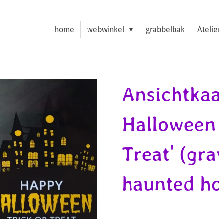
home
webwinkel
grabbelbak
Atelie
Ansichtkaa
Halloween 
Treat' (gr
haunted h