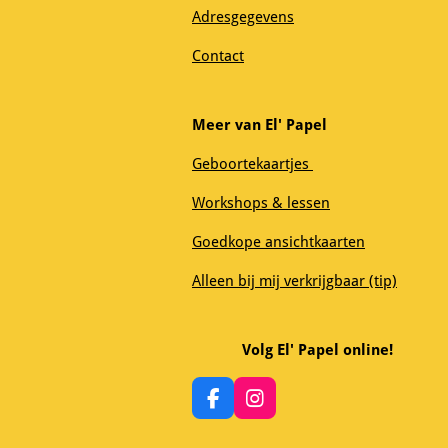
Adresgegevens
Contact
Meer van El' Papel
Geboortekaartjes
Workshops & lessen
Goedkope ansichtkaarten
Alleen bij mij verkrijgbaar (tip)
Volg El' Papel online!
F
I
a
n
c
s