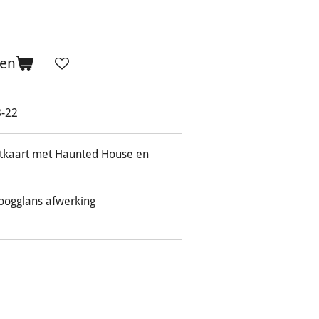
gen
8-22
htkaart met Haunted House en
hoogglans afwerking