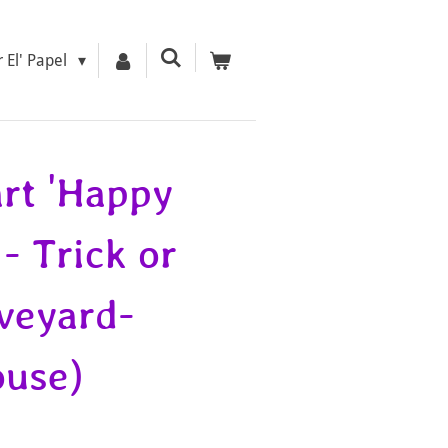
r El' Papel
rt 'Happy
- Trick or
aveyard-
ouse)