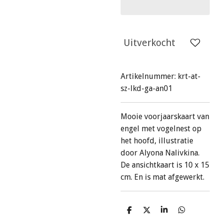
Uitverkocht
Artikelnummer:
krt-at-
sz-lkd-ga-an01
Mooie voorjaarskaart van
engel met vogelnest op
het hoofd, illustratie
door Alyona Nalivkina.
De ansichtkaart is 10 x 15
cm. En is mat afgewerkt.
D
D
S
D