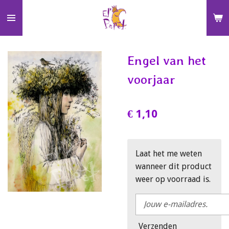
Ga
direct
naar
de
Engel van het
hoofdinhoud
voorjaar
€ 1,10
Laat het me weten
wanneer dit product
weer op voorraad is.
Verzenden