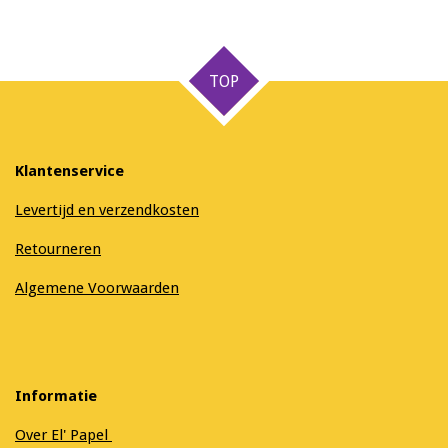
e
e
h
e
l
e
a
l
e
l
r
e
n
e
n
TOP
Klantenservice
Levertijd en verzendkosten
Retourneren
Algemene Voorwaarden
Informatie
Over El' Papel