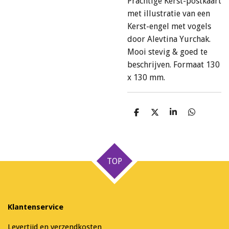
Prachtige Kerst-postkaart
met illustratie van een
Kerst-engel met vogels
door Alevtina Yurchak.
Mooi stevig & goed te
beschrijven. Formaat 130
x 130 mm.
D
D
S
D
e
e
h
e
l
e
a
l
e
l
r
e
n
e
n
TOP
Klantenservice
Levertijd en verzendkosten