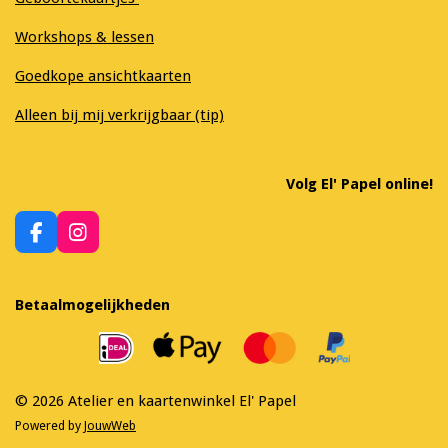
Workshops & lessen
Goedkope ansichtkaarten
Alleen bij mij verkrijgbaar (tip)
Volg El' Papel online!
F
I
a
n
c
s
e
t
Betaalmogelijkheden
b
a
o
g
o
r
k
a
m
© 2026 Atelier en kaartenwinkel El' Papel
Powered by
JouwWeb