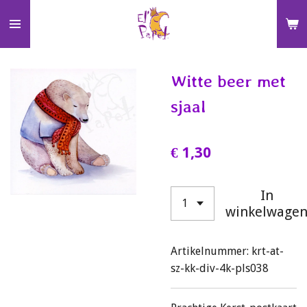
Ga
direct
naar
de
Witte beer met
hoofdinhoud
sjaal
€ 1,30
In
winkelwage
Artikelnummer:
krt-at-
sz-kk-div-4k-pls038