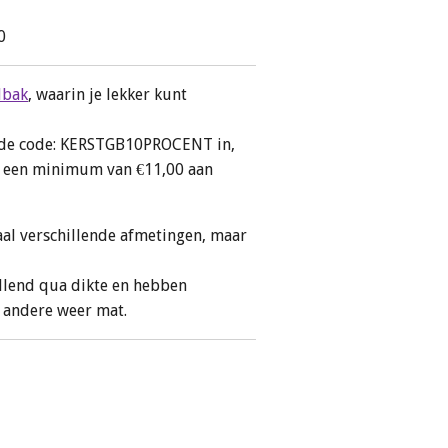
0
lbak
, waarin je lekker kunt
en de code: KERSTGB10PROCENT in,
ij een minimum van €11,00 aan
al verschillende afmetingen, maar
illend qua dikte en hebben
, andere weer mat.