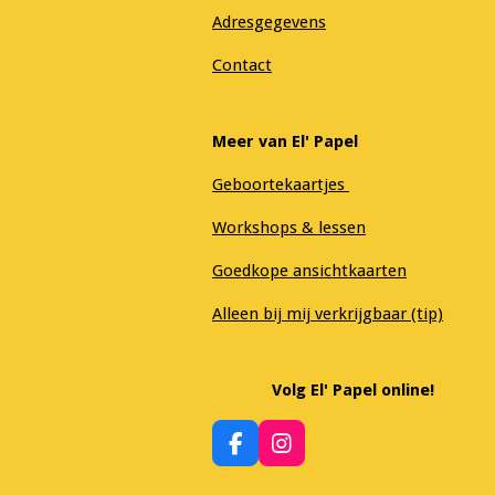
Adresgegevens
Contact
Meer van El' Papel
Geboortekaartjes
Workshops & lessen
Goedkope ansichtkaarten
Alleen bij mij verkrijgbaar (tip)
Volg El' Papel online!
F
I
a
n
c
s