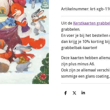
Artikelnummer:
krt-xgb-11
Uit de
Kerstkaarten grabbe
grabbelen.
En voer je bij het bestell
dan krijg je 10% korting b
grabbelbak-kaarten!
Deze kaarten hebben allema
zijn plus minus A6.
Ook zijn ze allemaal versch
sommige een glans coating
D
D
S
e
e
h
l
e
a
e
l
r