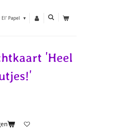
r El' Papel
chtkaart 'Heel
tjes!'
gen