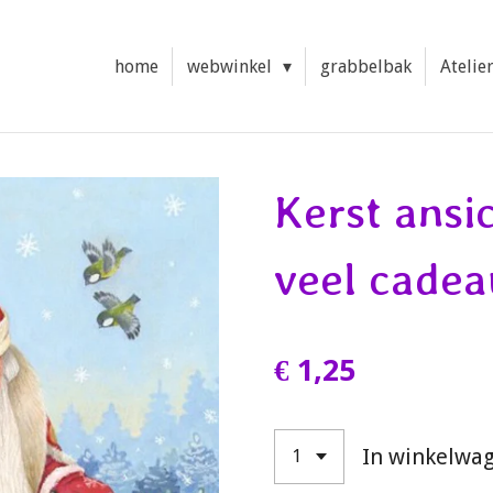
home
webwinkel
grabbelbak
Atelie
Kerst ansi
veel cadeau
€ 1,25
In winkelwa