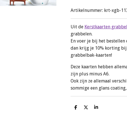
Artikelnummer:
krt-xgb-11
Uit de
Kerstkaarten grabbe
grabbelen.
En voer je bij het bestell
dan krijg je 10% korting b
grabbelbak-kaarten!
Deze kaarten hebben allema
zijn plus minus A6.
Ook zijn ze allemaal versch
sommige een glans coating
D
D
S
e
e
h
l
e
a
e
l
r