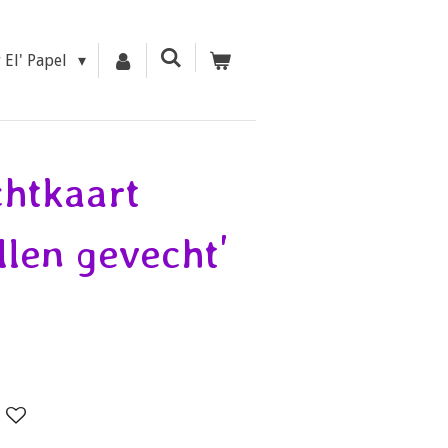
r El' Papel
chtkaart
len gevecht'