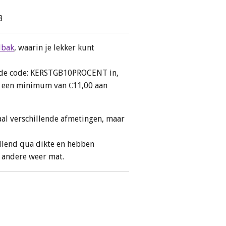
3
lbak
, waarin je lekker kunt
en de code: KERSTGB10PROCENT in,
ij een minimum van €11,00 aan
al verschillende afmetingen, maar
illend qua dikte en hebben
, andere weer mat.