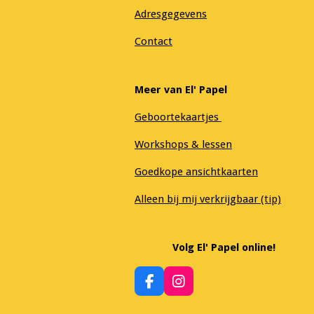
Adresgegevens
Contact
Meer van El' Papel
Geboortekaartjes
Workshops & lessen
Goedkope ansichtkaarten
Alleen bij mij verkrijgbaar (tip)
Volg El' Papel online!
F
I
a
n
c
s