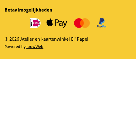
c
s
e
t
Betaalmogelijkheden
b
a
o
g
o
r
k
a
m
© 2026 Atelier en kaartenwinkel El' Papel
Powered by
JouwWeb