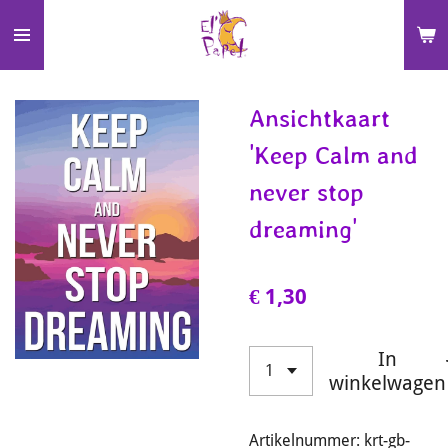
Ga
direct
naar
de
Ansichtkaart
hoofdinhoud
'Keep Calm and
never stop
dreaming'
€ 1,30
In
winkelwagen
Artikelnummer:
krt-gb-