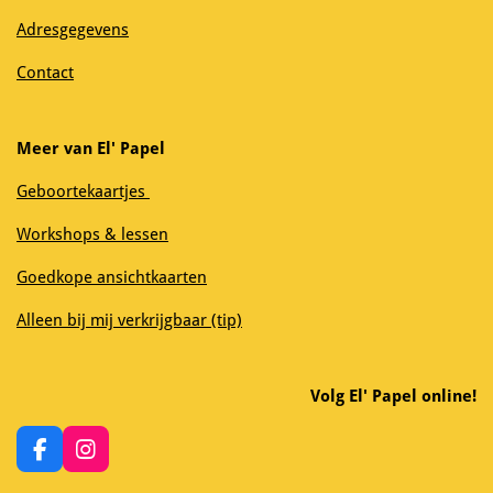
Adresgegevens
Contact
Meer van El' Papel
Geboortekaartjes
Workshops & lessen
Goedkope ansichtkaarten
Alleen bij mij verkrijgbaar (tip)
Volg El' Papel online!
F
I
a
n