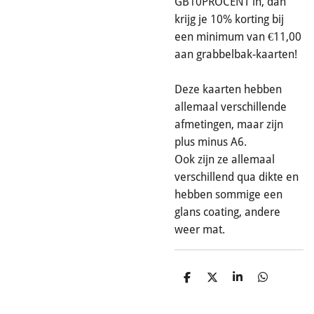
GB10PROCENT in, dan
krijg je 10% korting bij
een minimum van €11,00
aan grabbelbak-kaarten!
Deze kaarten hebben
allemaal verschillende
afmetingen, maar zijn
plus minus A6.
Ook zijn ze allemaal
verschillend qua dikte en
hebben sommige een
glans coating, andere
weer mat.
D
D
S
D
e
e
h
e
l
e
a
l