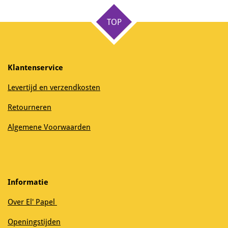
e
l
r
e
n
e
n
TOP
Klantenservice
Levertijd en verzendkosten
Retourneren
Algemene Voorwaarden
Informatie
Over El' Papel
Openingstijden