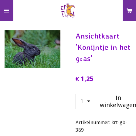
Ga
direct
naar
de
Ansichtkaart
hoofdinhoud
'Konijntje in het
gras'
€ 1,25
In
winkelwage
Artikelnummer:
krt-gb-
389