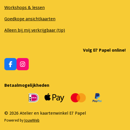
Workshops & lessen
Goedkope ansichtkaarten
Alleen bij mij verkrijgbaar (tip)
Volg El' Papel online!
F
I
a
n
c
s
e
t
Betaalmogelijkheden
b
a
o
g
o
r
k
a
m
© 2026 Atelier en kaartenwinkel El' Papel
Powered by
JouwWeb