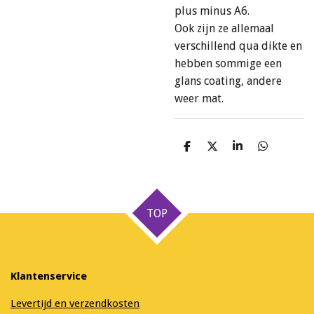
plus minus A6.
Ook zijn ze allemaal
verschillend qua dikte en
hebben sommige een
glans coating, andere
weer mat.
D
D
S
D
e
e
h
e
l
e
a
l
e
l
r
e
n
e
n
TOP
Klantenservice
Levertijd en verzendkosten