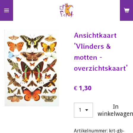
Ga
direct
naar
de
Ansichtkaart
hoofdinhoud
'Vlinders &
motten -
overzichtskaart'
€ 1,30
In
winkelwage
Artikelnummer:
krt-gb-