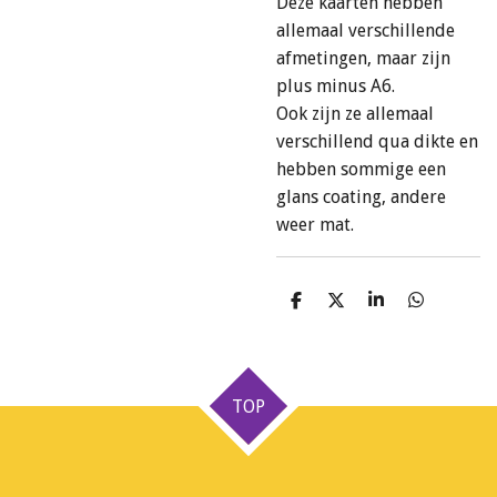
Deze kaarten hebben
allemaal verschillende
afmetingen, maar zijn
plus minus A6.
Ook zijn ze allemaal
verschillend qua dikte en
hebben sommige een
glans coating, andere
weer mat.
D
D
S
D
e
e
h
e
l
e
a
l
e
l
r
e
n
e
n
TOP