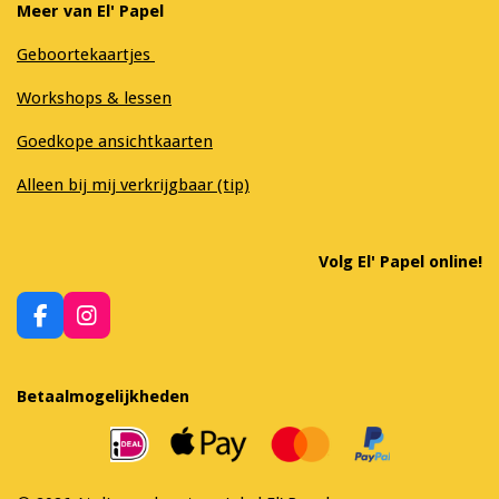
Meer van El' Papel
Geboortekaartjes
Workshops & lessen
Goedkope ansichtkaarten
Alleen bij mij verkrijgbaar (tip)
Volg El' Papel online!
F
I
a
n
c
s
e
t
Betaalmogelijkheden
b
a
o
g
o
r
k
a
m