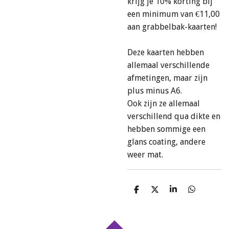
krijg je 10% korting bij
een minimum van €11,00
aan grabbelbak-kaarten!
Deze kaarten hebben
allemaal verschillende
afmetingen, maar zijn
plus minus A6.
Ook zijn ze allemaal
verschillend qua dikte en
hebben sommige een
glans coating, andere
weer mat.
D
D
S
D
e
e
h
e
l
e
a
l
e
l
r
e
n
e
n