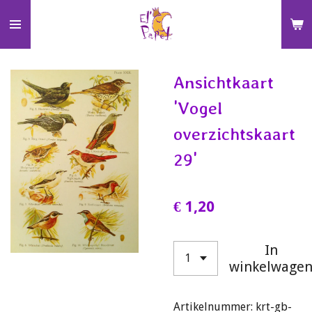
Ga
direct
naar
de
Ansichtkaart
hoofdinhoud
'Vogel
overzichtskaart
29'
€ 1,20
In
winkelwage
Artikelnummer:
krt-gb-