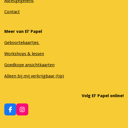
Adresgegevens
Contact
Meer van El' Papel
Geboortekaartjes
Workshops & lessen
Goedkope ansichtkaarten
Alleen bij mij verkrijgbaar (tip)
Volg El' Papel online!
F
I
a
n
c
s
e
t