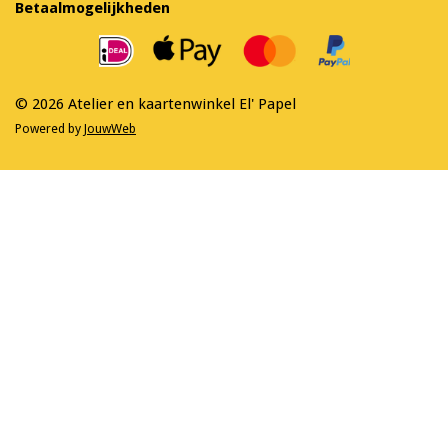
Betaalmogelijkheden
b
a
o
g
o
r
k
a
m
© 2026 Atelier en kaartenwinkel El' Papel
Powered by
JouwWeb