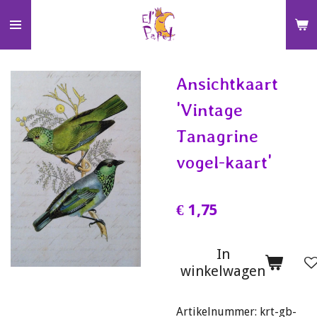
Ga
direct
naar
de
Ansichtkaart
hoofdinhoud
'Vintage
Tanagrine
vogel-kaart'
€ 1,75
In
winkelwagen
Artikelnummer:
krt-gb-