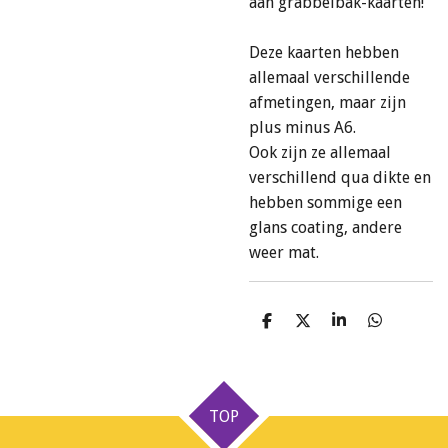
aan grabbelbak-kaarten!
Deze kaarten hebben
allemaal verschillende
afmetingen, maar zijn
plus minus A6.
Ook zijn ze allemaal
verschillend qua dikte en
hebben sommige een
glans coating, andere
weer mat.
D
D
S
D
e
e
h
e
l
e
a
l
e
l
r
e
n
e
n
TOP