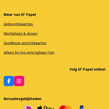
Meer van El' Papel
Geboortekaartjes
Workshops & lessen
Goedkope ansichtkaarten
Alleen bij mij verkrijgbaar (tip)
Volg El' Papel online!
F
I
a
n
c
s
e
t
Betaalmogelijkheden
b
a
o
g