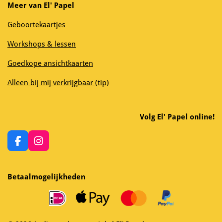
Meer van El' Papel
Geboortekaartjes
Workshops & lessen
Goedkope ansichtkaarten
Alleen bij mij verkrijgbaar (tip)
Volg El' Papel online!
F
I
a
n
c
s
e
t
Betaalmogelijkheden
b
a
o
g
o
r
k
a
m