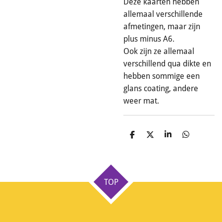
Deze kaarten hebben
allemaal verschillende
afmetingen, maar zijn
plus minus A6.
Ook zijn ze allemaal
verschillend qua dikte en
hebben sommige een
glans coating, andere
weer mat.
D
D
S
D
e
e
h
e
l
e
a
l
e
l
r
e
n
e
n
TOP