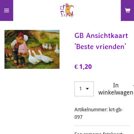
Ga
direct
naar
de
GB Ansichtkaart
hoofdinhoud
'Beste vrienden'
€ 1,20
In
winkelwagen
Artikelnummer:
krt-gb-
097