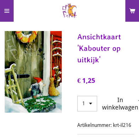
Ga
direct
naar
de
Ansichtkaart
hoofdinhoud
'Kabouter op
uitkijk'
€ 1,25
In
winkelwagen
Artikelnummer:
krt-il216