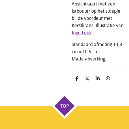
Ansichtkaart met een
kabouter op het stoepje
bij de voordeur met
Kerstkrans. Illustratie van
Inge Löök
.
Standaard afmeting 14,8
cm x 10,5 cm.
Matte afwerking.
D
D
S
D
e
e
h
e
l
e
a
l
e
l
r
e
n
e
n
TOP