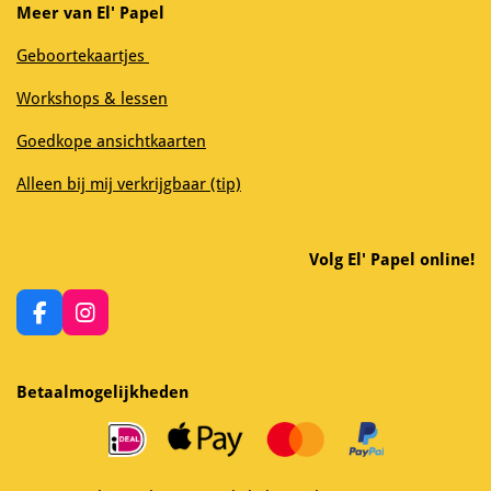
Meer van El' Papel
Geboortekaartjes
Workshops & lessen
Goedkope ansichtkaarten
Alleen bij mij verkrijgbaar (tip)
Volg El' Papel online!
F
I
a
n
c
s
e
t
Betaalmogelijkheden
b
a
o
g
o
r
k
a
m