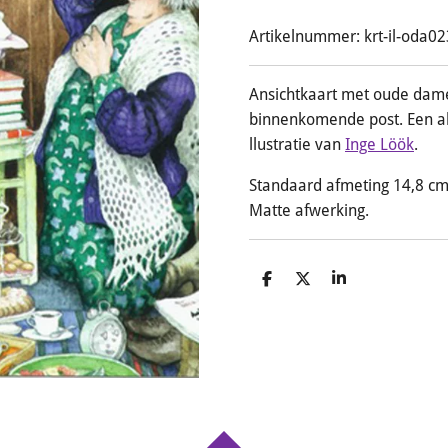
Artikelnummer:
krt-il-oda02
Ansichtkaart met oude damet
binnenkomende post. Een ab
llustratie van
Inge Löök
.
Standaard afmeting 14,8 cm
Matte afwerking.
D
D
S
e
e
h
l
e
a
e
l
r
n
e