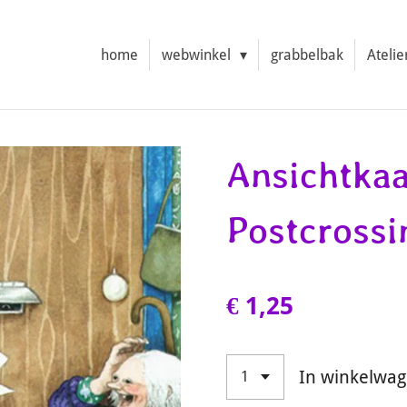
home
webwinkel
grabbelbak
Atelie
Ansichtkaa
Postcrossi
€ 1,25
In winkelwa