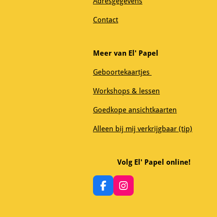
Adresgegevens
Contact
Meer van El' Papel
Geboortekaartjes
Workshops & lessen
Goedkope ansichtkaarten
Alleen bij mij verkrijgbaar (tip)
Volg El' Papel online!
F
I
a
n
c
s