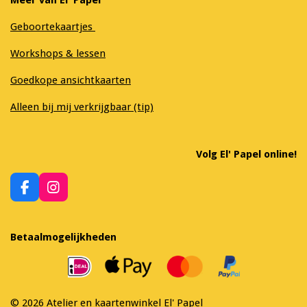
Geboortekaartjes
Workshops & lessen
Goedkope ansichtkaarten
Alleen bij mij verkrijgbaar (tip)
Volg El' Papel online!
F
I
a
n
c
s
e
t
Betaalmogelijkheden
b
a
o
g
o
r
k
a
m
© 2026 Atelier en kaartenwinkel El' Papel