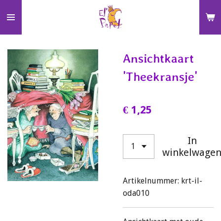
Ga
direct
naar
de
Ansichtkaart
hoofdinhoud
'Theekransje'
€ 1,25
In
winkelwage
Artikelnummer:
krt-il-
oda010