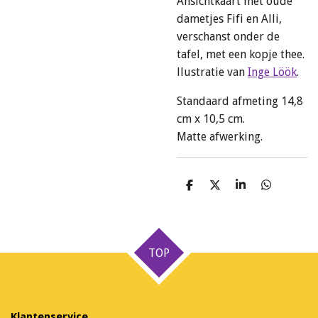
Ansichtkaart met oude
dametjes Fifi en Alli,
verschanst onder de
tafel, met een kopje thee.
llustratie van
Inge Löök
.
Standaard afmeting 14,8
cm x 10,5 cm.
Matte afwerking.
D
D
S
D
e
e
h
e
l
e
a
l
e
l
r
e
n
e
n
TOP
Klantenservice