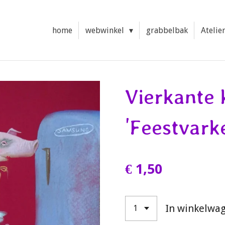
home
webwinkel
grabbelbak
Atelie
Vierkante 
'Feestvark
€ 1,50
In winkelwa