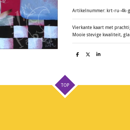
Artikelnummer:
krt-ru-4k-
Vierkante kaart met prachti
Mooie stevige kwaliteit, gla
D
D
S
e
e
h
l
e
a
e
l
r
n
e
TOP