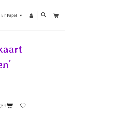
r El' Papel
kaart
en'
gen