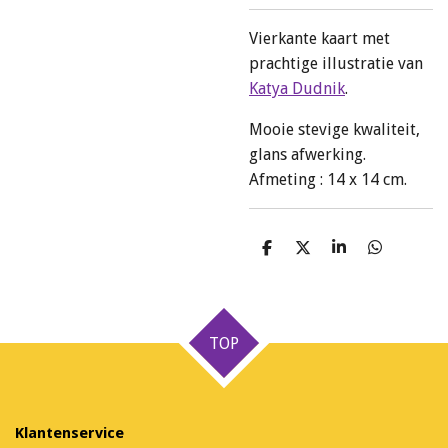
Vierkante kaart met
prachtige illustratie van
Katya Dudnik
.
Mooie stevige kwaliteit,
glans afwerking.
Afmeting : 14 x 14 cm.
D
D
S
D
e
e
h
e
l
e
a
l
e
l
r
e
n
e
n
TOP
Klantenservice