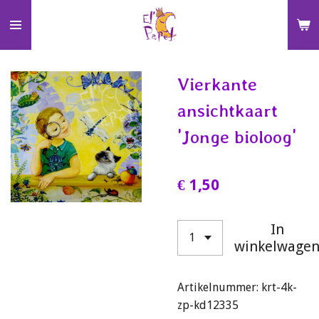
Ga
direct
naar
de
Vierkante
hoofdinhoud
ansichtkaart
'Jonge bioloog'
€ 1,50
In
winkelwage
Artikelnummer:
krt-4k-
zp-kd12335