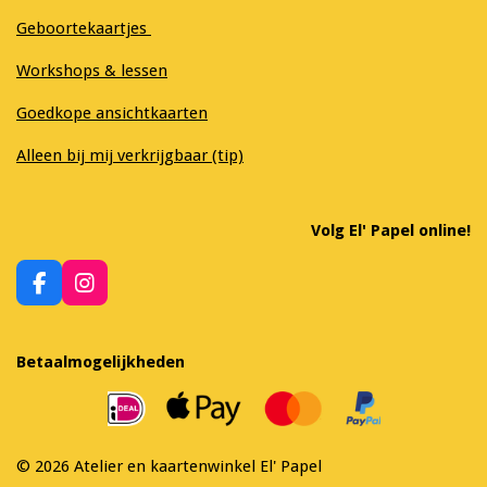
Geboortekaartjes
Workshops & lessen
Goedkope ansichtkaarten
Alleen bij mij verkrijgbaar (tip)
Volg El' Papel online!
F
I
a
n
c
s
e
t
Betaalmogelijkheden
b
a
o
g
o
r
k
a
m
© 2026 Atelier en kaartenwinkel El' Papel