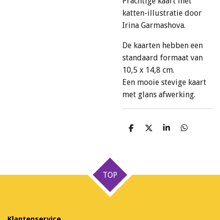
Prachtige kaart met
katten-illustratie door
Irina Garmashova.
De kaarten hebben een
standaard formaat van
10,5 x 14,8 cm.
Een mooie stevige kaart
met glans afwerking.
D
D
S
D
e
e
h
e
l
e
a
l
e
l
r
e
n
e
n
TOP
Klantenservice