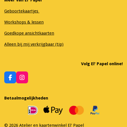
Geboortekaartjes
Workshops & lessen
Goedkope ansichtkaarten
Alleen bij mij verkrijgbaar (tip)
Volg El' Papel online!
F
I
a
n
c
s
e
t
Betaalmogelijkheden
b
a
o
g
o
r
k
a
m
© 2026 Atelier en kaartenwinkel El' Papel