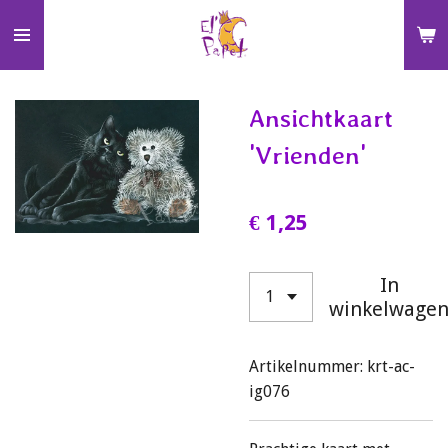
Ga
direct
naar
de
Ansichtkaart
hoofdinhoud
'Vrienden'
€ 1,25
In
winkelwage
Artikelnummer:
krt-ac-
ig076