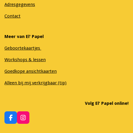
Adresgegevens
Contact
Meer van El' Papel
Geboortekaartjes
Workshops & lessen
Goedkope ansichtkaarten
Alleen bij mij verkrijgbaar (tip)
Volg El' Papel online!
F
I
a
n
c
s