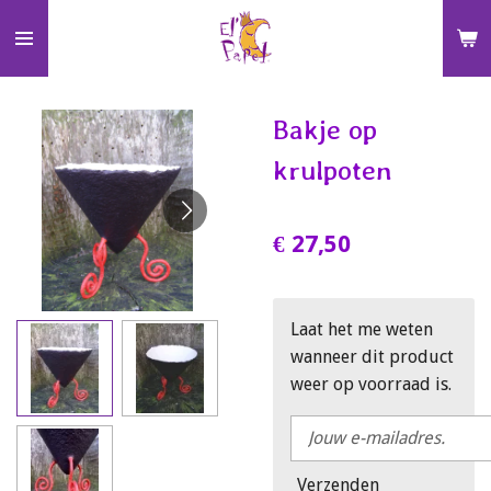
Ga
direct
naar
de
Bakje op
hoofdinhoud
krulpoten
€ 27,50
Laat het me weten
wanneer dit product
weer op voorraad is.
Verzenden