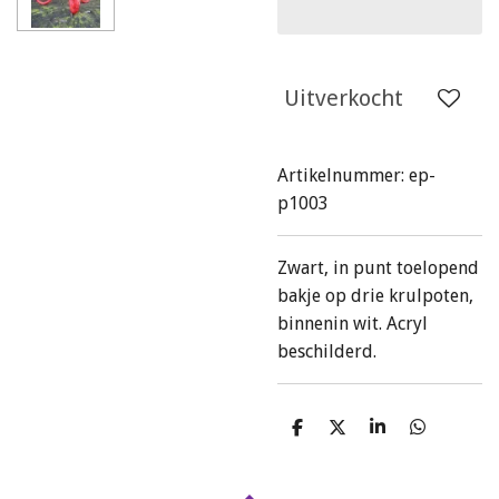
Uitverkocht
Artikelnummer:
ep-
p1003
Zwart, in punt toelopend
bakje op drie krulpoten,
binnenin wit. Acryl
beschilderd.
D
D
S
D
e
e
h
e
l
e
a
l
e
l
r
e