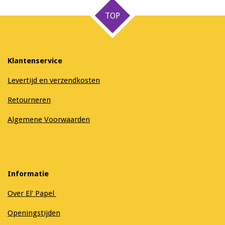
n
e
n
TOP
Klantenservice
Levertijd en verzendkosten
Retourneren
Algemene Voorwaarden
Informatie
Over El' Papel
Openingstijden