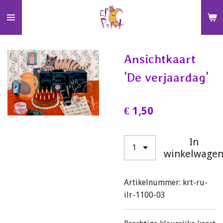
Ga
direct
naar
de
Ansichtkaart
hoofdinhoud
'De verjaardag'
€ 1,50
In
winkelwage
Artikelnummer:
krt-ru-
ilr-1100-03