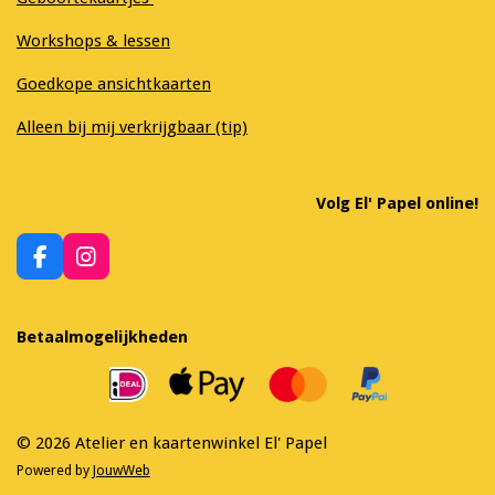
Workshops & lessen
Goedkope ansichtkaarten
Alleen bij mij verkrijgbaar (tip)
Volg El' Papel online!
F
I
a
n
c
s
e
t
Betaalmogelijkheden
b
a
o
g
o
r
k
a
m
© 2026 Atelier en kaartenwinkel El' Papel
Powered by
JouwWeb