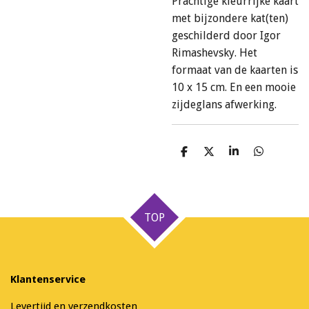
Prachtige kleurrijke kaart
met bijzondere kat(ten)
geschilderd door Igor
Rimashevsky. Het
formaat van de kaarten is
10 x 15 cm. En een mooie
zijdeglans afwerking.
D
D
S
D
e
e
h
e
l
e
a
l
e
l
r
e
n
e
n
TOP
Klantenservice
Levertijd en verzendkosten