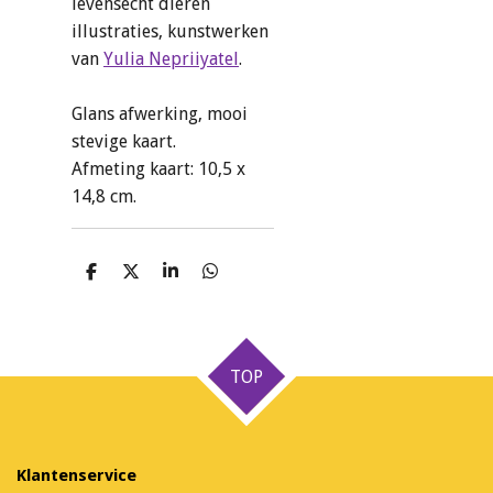
levensecht dieren
illustraties, kunstwerken
van
Yulia Nepriiyatel
.
Glans afwerking, mooi
stevige kaart.
Afmeting kaart: 10,5 x
14,8 cm.
D
D
S
D
e
e
h
e
l
e
a
l
e
l
r
e
n
e
n
TOP
Klantenservice