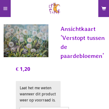
Ga
direct
naar
de
Ansichtkaart
hoofdinhoud
'Verstopt tussen
de
paardebloemen'
€ 1,20
Laat het me weten
wanneer dit product
weer op voorraad is.