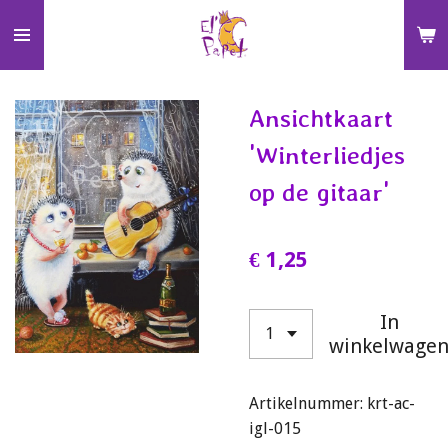
Ga
direct
naar
de
Ansichtkaart
hoofdinhoud
'Winterliedjes
op de gitaar'
€ 1,25
In
winkelwage
Artikelnummer:
krt-ac-
igl-015