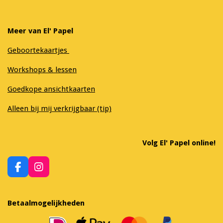
Meer van El' Papel
Geboortekaartjes
Workshops & lessen
Goedkope ansichtkaarten
Alleen bij mij verkrijgbaar (tip)
Volg El' Papel online!
F
I
a
n
c
s
e
t
Betaalmogelijkheden
b
a
o
g