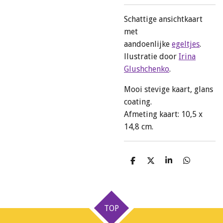
Schattige ansichtkaart
met
aandoenlijke
egeltjes
.
llustratie door
Irina
Glushchenko
.
Mooi stevige kaart, glans
coating.
Afmeting kaart: 10,5 x
14,8 cm.
D
D
S
D
e
e
h
e
l
e
a
l
e
l
r
e
n
e
n
TOP