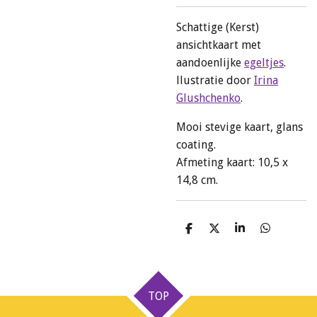
Schattige (Kerst)
ansichtkaart met
aandoenlijke
egeltjes
.
llustratie door
Irina
Glushchenko
.
Mooi stevige kaart, glans
coating.
Afmeting kaart: 10,5 x
14,8 cm.
D
D
S
D
e
e
h
e
l
e
a
l
e
l
r
e
n
e
n
TOP