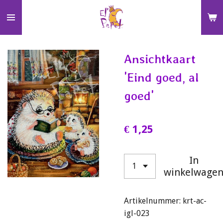
Ga
direct
naar
de
Ansichtkaart
hoofdinhoud
'Eind goed, al
goed'
€ 1,25
In
winkelwage
Artikelnummer:
krt-ac-
igl-023