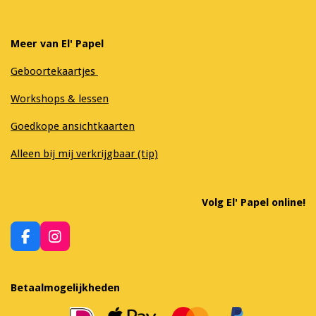
Meer van El' Papel
Geboortekaartjes
Workshops & lessen
Goedkope ansichtkaarten
Alleen bij mij verkrijgbaar (tip)
Volg El' Papel online!
F
I
a
n
c
s
e
t
Betaalmogelijkheden
b
a
o
g