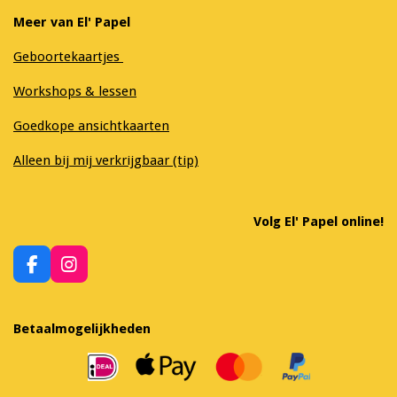
Meer van El' Papel
Geboortekaartjes
Workshops & lessen
Goedkope ansichtkaarten
Alleen bij mij verkrijgbaar (tip)
Volg El' Papel online!
F
I
a
n
c
s
e
t
Betaalmogelijkheden
b
a
o
g
o
r
k
a