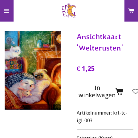
Ga
direct
naar
de
Ansichtkaart
hoofdinhoud
'Welterusten'
€ 1,25
In
winkelwagen
Artikelnummer:
krt-tc-
igl-003