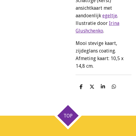
Schattige (Kerst)
ansichtkaart met
aandoenlijk
egeltje
.
llustratie door
Irina
Glushchenko
.
Mooi stevige kaart,
zijdeglans coating.
Afmeting kaart: 10,5 x
14,8 cm.
D
D
S
D
e
e
h
e
l
e
a
l
e
l
r
e
n
e
n
TOP