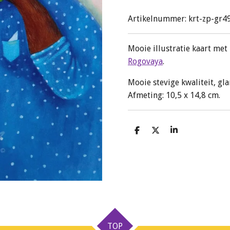
Artikelnummer:
krt-zp-gr4
Mooie illustratie kaart met
Rogovaya
.
Mooie stevige kwaliteit, gl
Afmeting: 10,5 x 14,8 cm.
D
D
S
e
e
h
l
e
a
e
l
r
n
e
TOP