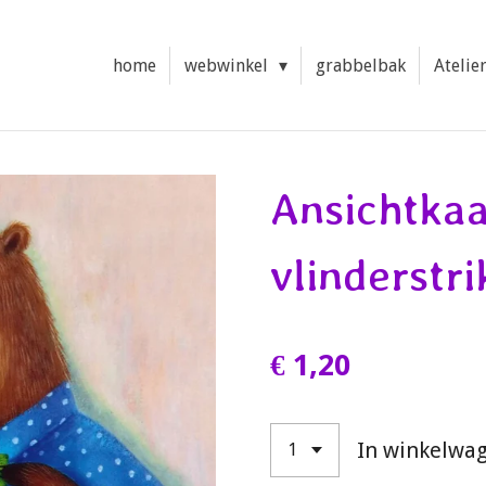
home
webwinkel
grabbelbak
Atelie
Ansichtkaa
vlinderstri
€ 1,20
In winkelwa