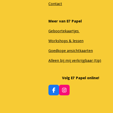
Contact
Meer van El' Papel
Geboortekaartjes
Workshops & lessen
Goedkope ansichtkaarten
Alleen bij mij verkrijgbaar (tip)
Volg El' Papel online!
F
I
a
n
c
s
e
t
b
a