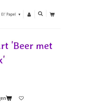
r El' Papel
rt 'Beer met
k'
gen