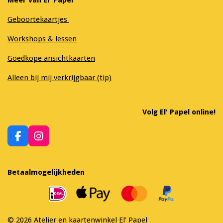
Geboortekaartjes
Workshops & lessen
Goedkope ansichtkaarten
Alleen bij mij verkrijgbaar (tip)
Volg El' Papel online!
F
I
a
n
c
s
e
t
Betaalmogelijkheden
b
a
o
g
o
r
k
a
m
© 2026 Atelier en kaartenwinkel El' Papel