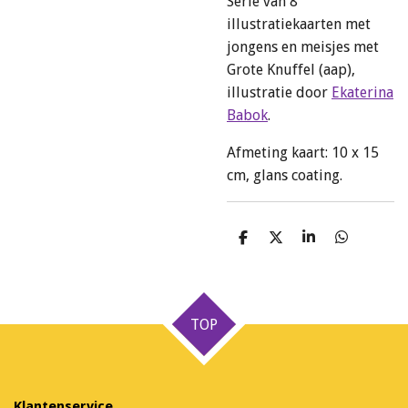
Serie van 8
illustratiekaarten met
jongens en meisjes met
Grote Knuffel (aap),
illustratie door
Ekaterina
Babok
.
Afmeting kaart: 10 x 15
cm, glans coating.
D
D
S
D
e
e
h
e
l
e
a
l
e
l
r
e
n
e
n
TOP
Klantenservice