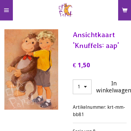
Ga
direct
naar
de
Ansichtkaart
hoofdinhoud
'Knuffels: aap'
€ 1,50
In
winkelwage
Artikelnummer:
krt-mm-
bb81