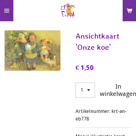
Ga
direct
naar
de
Ansichtkaart
hoofdinhoud
'Onze koe'
€ 1,50
In
winkelwage
Artikelnummer:
krt-an-
eb778