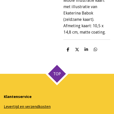
Mooie illustratie kaart
met illustratie van
Ekaterina Babok
(zeldzame kaart).
Afmeting kaart: 10,5 x
14,8 cm, matte coating.
D
D
S
D
e
e
h
e
l
e
a
l
e
l
r
e
n
e
n
TOP
Klantenservice
Levertijd en verzendkosten