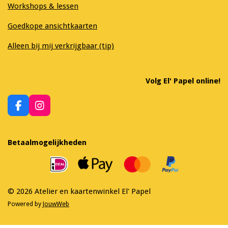
Workshops & lessen
Goedkope ansichtkaarten
Alleen bij mij verkrijgbaar (tip)
Volg El' Papel online!
F
I
a
n
c
s
e
t
Betaalmogelijkheden
b
a
o
g
o
r
k
a
m
© 2026 Atelier en kaartenwinkel El' Papel
Powered by
JouwWeb