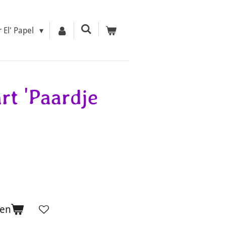
r El' Papel
rt 'Paardje
gen