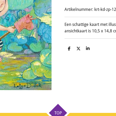
Artikelnummer:
krt-kd-zp-1
Een schattige kaart met illu
ansichtkaart is 10,5 x 14,8 
D
D
S
e
e
h
l
e
a
e
l
r
n
e
TOP