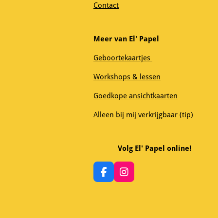
Contact
Meer van El' Papel
Geboortekaartjes
Workshops & lessen
Goedkope ansichtkaarten
Alleen bij mij verkrijgbaar (tip)
Volg El' Papel online!
F
I
a
n
c
s
e
t
b
a