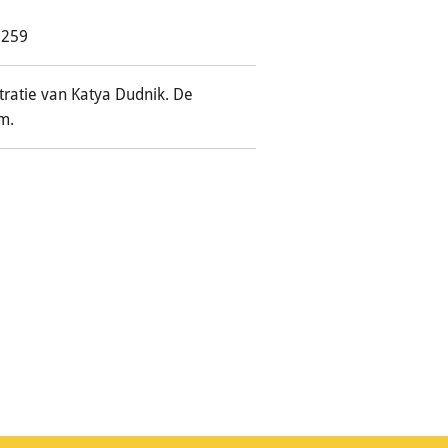
2259
stratie van Katya Dudnik. De
cm.