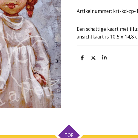
Artikelnummer:
krt-kd-zp-
Een schattige kaart met ill
ansichtkaart is 10,5 x 14,8 
D
D
S
e
e
h
l
e
a
e
l
r
n
e
TOP