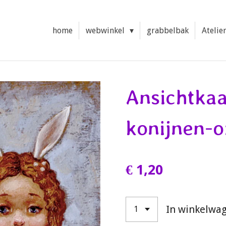
home
webwinkel
grabbelbak
Atelie
Ansichtkaa
konijnen-o
€ 1,20
In winkelwa