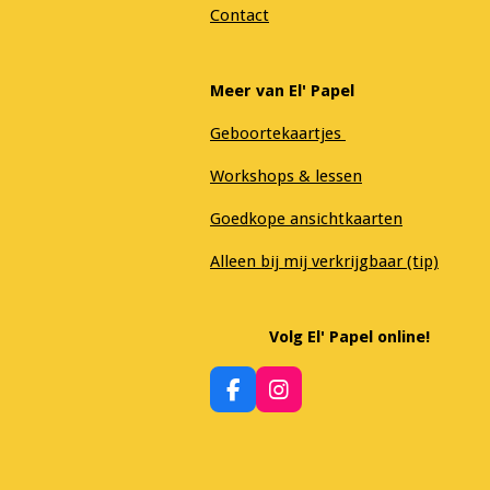
Contact
Meer van El' Papel
Geboortekaartjes
Workshops & lessen
Goedkope ansichtkaarten
Alleen bij mij verkrijgbaar (tip)
Volg El' Papel online!
F
I
a
n
c
s
e
t
b
a