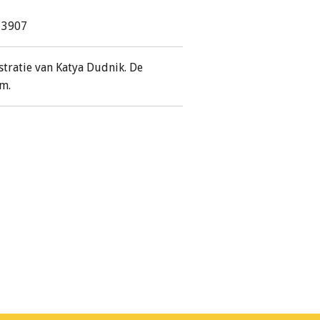
13907
ustratie van Katya Dudnik. De
cm.