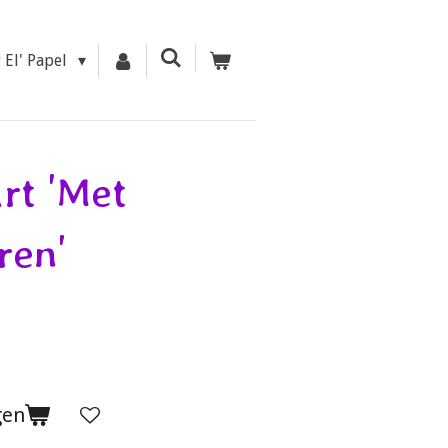
r El' Papel
rt 'Met
ren'
gen