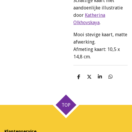
Schattige kaart met
aandoenlijke illustratie
door
Katherina
Olkhovskaya
.
Mooi stevige kaart, matte
afwerking.
Afmeting kaart: 10,5 x
14,8 cm.
D
D
S
D
e
e
h
e
l
e
a
l
e
l
r
e
n
e
n
TOP
Klantenservice