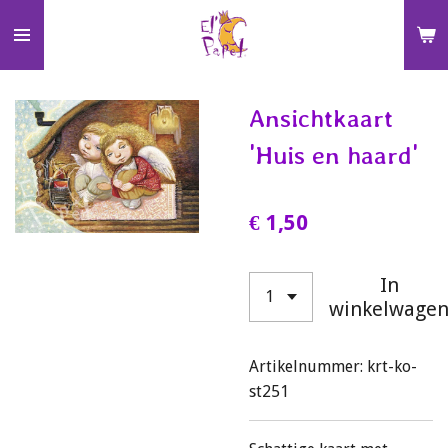
Ga
direct
naar
de
Ansichtkaart
hoofdinhoud
'Huis en haard'
€ 1,50
In
winkelwage
Artikelnummer:
krt-ko-
st251