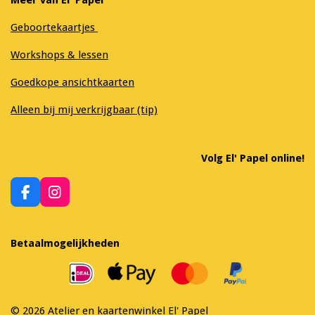
Geboortekaartjes
Workshops & lessen
Goedkope ansichtkaarten
Alleen bij mij verkrijgbaar (tip)
Volg El' Papel online!
F
I
a
n
c
s
e
t
Betaalmogelijkheden
b
a
o
g
o
r
k
a
m
© 2026 Atelier en kaartenwinkel El' Papel